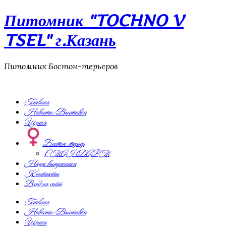
Питомник "TOCHNO V
TSEL" г.Казань
Питомник Бостон-терьеров
Главная
Новости/Выставки
Щенки
Бостон-терьер
СТАНДАРТ
Наши выпускники
Контакты
Вход на сайт
Главная
Новости/Выставки
Щенки