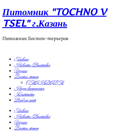
Питомник "TOCHNO V
TSEL" г.Казань
Питомник Бостон-терьеров
Главная
Новости/Выставки
Щенки
Бостон-терьер
СТАНДАРТ
Наши выпускники
Контакты
Вход на сайт
Главная
Новости/Выставки
Щенки
Бостон-терьер