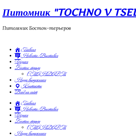
Питомник "TOCHNO V TSEL"
Питомник Бостон-терьеров
Главная
Новости/Выставки
Щенки
Бостон-терьер
СТАНДАРТ
Наши выпускники
Контакты
Вход на сайт
Главная
Новости/Выставки
Щенки
Бостон-терьер
СТАНДАРТ
Наши выпускники