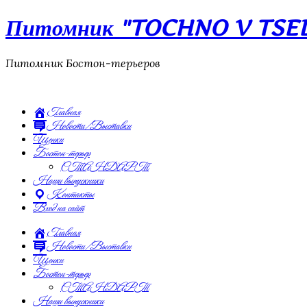
Питомник "TOCHNO V TSEL"
Питомник Бостон-терьеров
Главная
Новости/Выставки
Щенки
Бостон-терьер
СТАНДАРТ
Наши выпускники
Контакты
Вход на сайт
Главная
Новости/Выставки
Щенки
Бостон-терьер
СТАНДАРТ
Наши выпускники