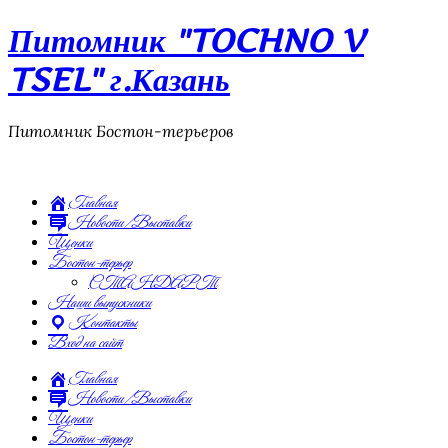
Питомник "TOCHNO V
TSEL" г.Казань
Питомник Бостон-терьеров
Главная
Новости/Выставки
Щенки
Бостон-терьер
СТАНДАРТ
Наши выпускники
Контакты
Вход на сайт
Главная
Новости/Выставки
Щенки
Бостон-терьер