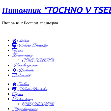
Питомник "TOCHNO V TSEL"
Питомник Бостон-терьеров
Главная
Новости/Выставки
Щенки
Бостон-терьер
СТАНДАРТ
Наши выпускники
Контакты
Вход на сайт
Главная
Новости/Выставки
Щенки
Бостон-терьер
СТАНДАРТ
Наши выпускники