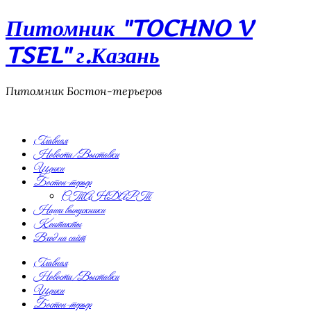
Питомник "TOCHNO V
TSEL" г.Казань
Питомник Бостон-терьеров
Главная
Новости/Выставки
Щенки
Бостон-терьер
СТАНДАРТ
Наши выпускники
Контакты
Вход на сайт
Главная
Новости/Выставки
Щенки
Бостон-терьер