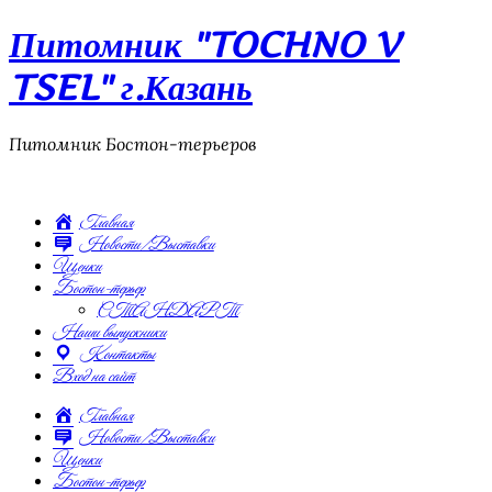
Питомник "TOCHNO V
TSEL" г.Казань
Питомник Бостон-терьеров
Главная
Новости/Выставки
Щенки
Бостон-терьер
СТАНДАРТ
Наши выпускники
Контакты
Вход на сайт
Главная
Новости/Выставки
Щенки
Бостон-терьер