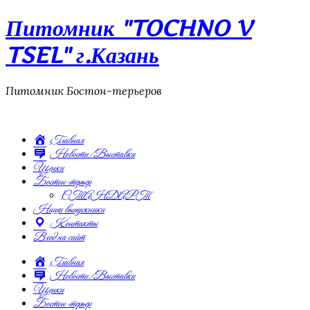
Питомник "TOCHNO V
TSEL" г.Казань
Питомник Бостон-терьеров
Главная
Новости/Выставки
Щенки
Бостон-терьер
СТАНДАРТ
Наши выпускники
Контакты
Вход на сайт
Главная
Новости/Выставки
Щенки
Бостон-терьер