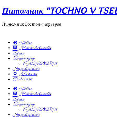
Питомник "TOCHNO V TSEL"
Питомник Бостон-терьеров
Главная
Новости/Выставки
Щенки
Бостон-терьер
СТАНДАРТ
Наши выпускники
Контакты
Вход на сайт
Главная
Новости/Выставки
Щенки
Бостон-терьер
СТАНДАРТ
Наши выпускники