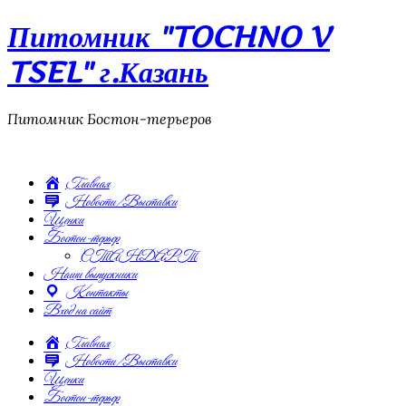
Питомник "TOCHNO V
TSEL" г.Казань
Питомник Бостон-терьеров
Главная
Новости/Выставки
Щенки
Бостон-терьер
СТАНДАРТ
Наши выпускники
Контакты
Вход на сайт
Главная
Новости/Выставки
Щенки
Бостон-терьер