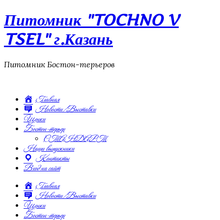
Питомник "TOCHNO V
TSEL" г.Казань
Питомник Бостон-терьеров
Главная
Новости/Выставки
Щенки
Бостон-терьер
СТАНДАРТ
Наши выпускники
Контакты
Вход на сайт
Главная
Новости/Выставки
Щенки
Бостон-терьер