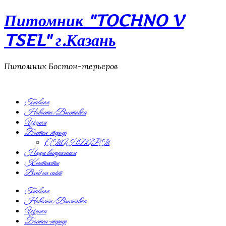
Питомник "TOCHNO V
TSEL" г.Казань
Питомник Бостон-терьеров
Главная
Новости/Выставки
Щенки
Бостон-терьер
СТАНДАРТ
Наши выпускники
Контакты
Вход на сайт
Главная
Новости/Выставки
Щенки
Бостон-терьер