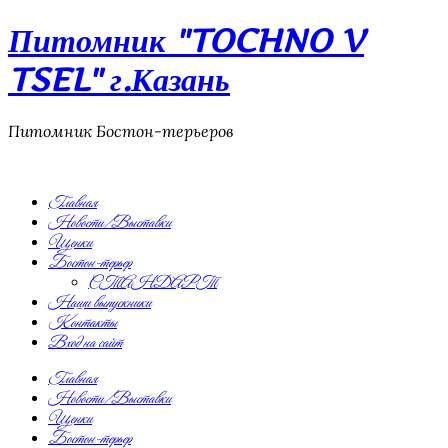
Питомник "TOCHNO V
TSEL" г.Казань
Питомник Бостон-терьеров
Главная
Новости/Выставки
Щенки
Бостон-терьер
СТАНДАРТ
Наши выпускники
Контакты
Вход на сайт
Главная
Новости/Выставки
Щенки
Бостон-терьер