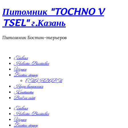
Питомник "TOCHNO V
TSEL" г.Казань
Питомник Бостон-терьеров
Главная
Новости/Выставки
Щенки
Бостон-терьер
СТАНДАРТ
Наши выпускники
Контакты
Вход на сайт
Главная
Новости/Выставки
Щенки
Бостон-терьер