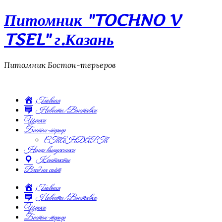
Питомник "TOCHNO V
TSEL" г.Казань
Питомник Бостон-терьеров
Главная
Новости/Выставки
Щенки
Бостон-терьер
СТАНДАРТ
Наши выпускники
Контакты
Вход на сайт
Главная
Новости/Выставки
Щенки
Бостон-терьер