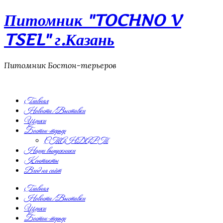
Питомник "TOCHNO V
TSEL" г.Казань
Питомник Бостон-терьеров
Главная
Новости/Выставки
Щенки
Бостон-терьер
СТАНДАРТ
Наши выпускники
Контакты
Вход на сайт
Главная
Новости/Выставки
Щенки
Бостон-терьер