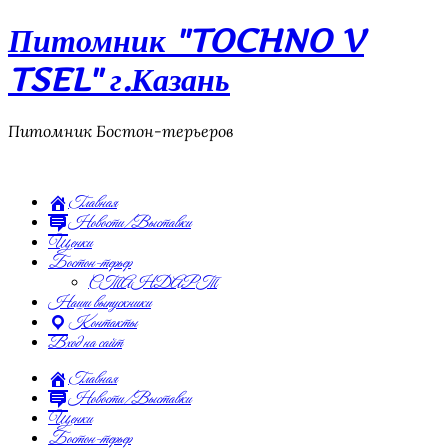
Питомник "TOCHNO V
TSEL" г.Казань
Питомник Бостон-терьеров
Главная
Новости/Выставки
Щенки
Бостон-терьер
СТАНДАРТ
Наши выпускники
Контакты
Вход на сайт
Главная
Новости/Выставки
Щенки
Бостон-терьер