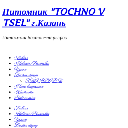
Питомник "TOCHNO V
TSEL" г.Казань
Питомник Бостон-терьеров
Главная
Новости/Выставки
Щенки
Бостон-терьер
СТАНДАРТ
Наши выпускники
Контакты
Вход на сайт
Главная
Новости/Выставки
Щенки
Бостон-терьер