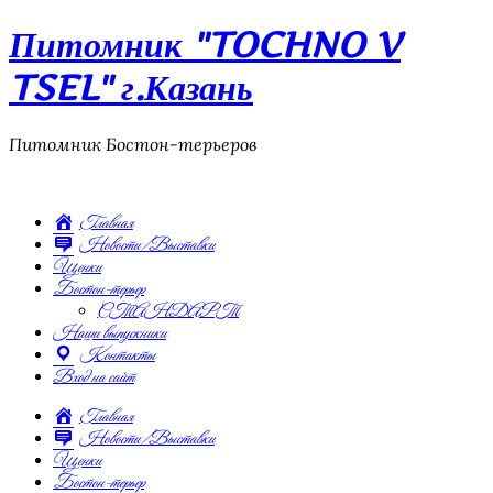
Питомник "TOCHNO V
TSEL" г.Казань
Питомник Бостон-терьеров
Главная
Новости/Выставки
Щенки
Бостон-терьер
СТАНДАРТ
Наши выпускники
Контакты
Вход на сайт
Главная
Новости/Выставки
Щенки
Бостон-терьер