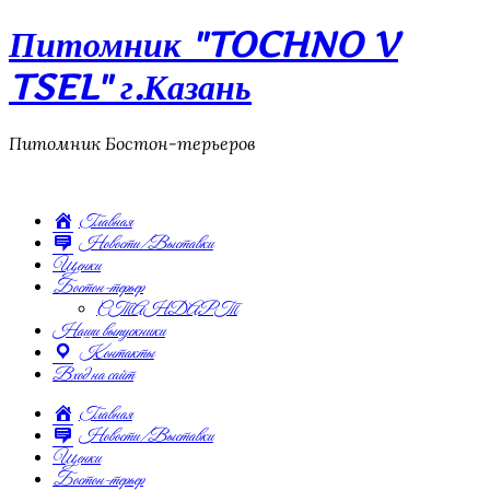
Питомник "TOCHNO V
TSEL" г.Казань
Питомник Бостон-терьеров
Главная
Новости/Выставки
Щенки
Бостон-терьер
СТАНДАРТ
Наши выпускники
Контакты
Вход на сайт
Главная
Новости/Выставки
Щенки
Бостон-терьер