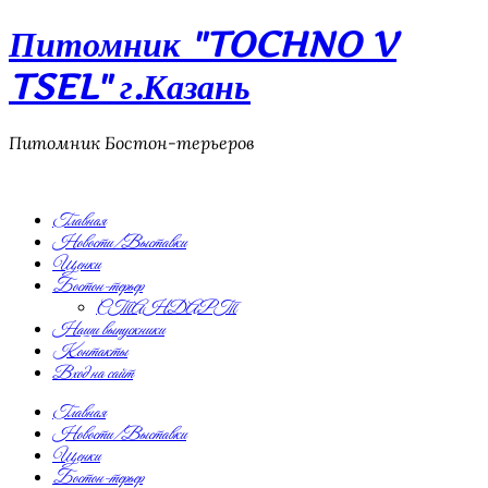
Питомник "TOCHNO V
TSEL" г.Казань
Питомник Бостон-терьеров
Главная
Новости/Выставки
Щенки
Бостон-терьер
СТАНДАРТ
Наши выпускники
Контакты
Вход на сайт
Главная
Новости/Выставки
Щенки
Бостон-терьер