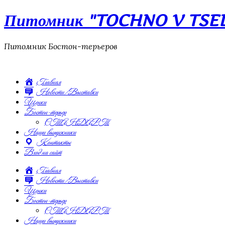
Питомник "TOCHNO V TSEL"
Питомник Бостон-терьеров
Главная
Новости/Выставки
Щенки
Бостон-терьер
СТАНДАРТ
Наши выпускники
Контакты
Вход на сайт
Главная
Новости/Выставки
Щенки
Бостон-терьер
СТАНДАРТ
Наши выпускники