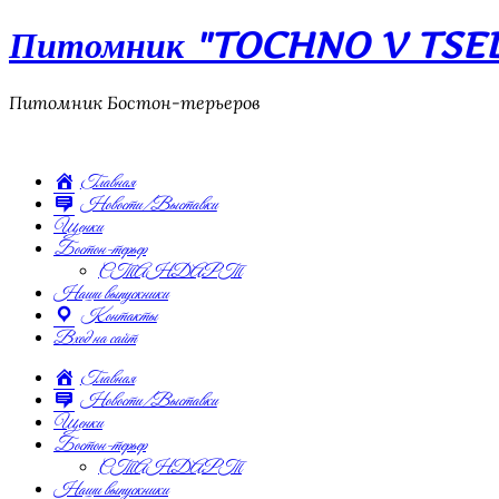
Питомник "TOCHNO V TSEL"
Питомник Бостон-терьеров
Главная
Новости/Выставки
Щенки
Бостон-терьер
СТАНДАРТ
Наши выпускники
Контакты
Вход на сайт
Главная
Новости/Выставки
Щенки
Бостон-терьер
СТАНДАРТ
Наши выпускники