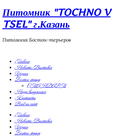
Питомник "TOCHNO V
TSEL" г.Казань
Питомник Бостон-терьеров
Главная
Новости/Выставки
Щенки
Бостон-терьер
СТАНДАРТ
Наши выпускники
Контакты
Вход на сайт
Главная
Новости/Выставки
Щенки
Бостон-терьер