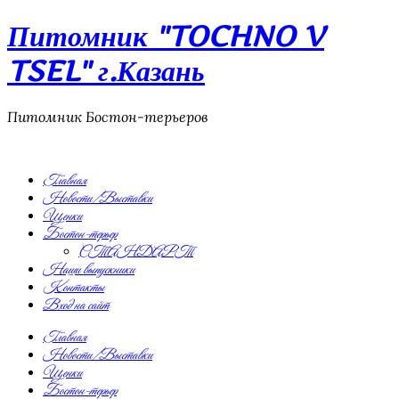
Питомник "TOCHNO V
TSEL" г.Казань
Питомник Бостон-терьеров
Главная
Новости/Выставки
Щенки
Бостон-терьер
СТАНДАРТ
Наши выпускники
Контакты
Вход на сайт
Главная
Новости/Выставки
Щенки
Бостон-терьер